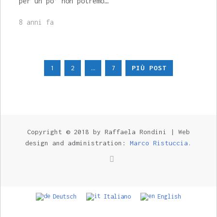
per un po’ non potremo…
8 anni fa
Navigazione
1
2
…
7
PIÙ POST
articoli
Copyright © 2018 by Raffaela Rondini
|
Web
design and administration:
Marco Ristuccia
.
Deutsch
Italiano
English